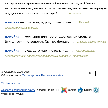
захоронения промышленных и бытовых отходов. Свалки
являются необходимым атрибутом жизнедеятельности городов
и других населенных территорий,… …
Википедия
помойка
— пом ойка, и, род. п. мн. ч. оек …
Русский
орфографический словарь
помойка
— компания для прогона денежных средств.
Бухгалтерия не ведется. См. тж. фонарь …
Словарь бизнес-сленга
помойка
— сущ. авто жарг. пепельница …
Универсальный
дополнительный практический толковый словарь И. Мостицкого
© Академик, 2000-2026
18+
Обратная связь:
Техподдержка
,
Реклама на сайте
👣 Путешествия
Экспорт словарей на сайты
, сделанные на PHP,
Joomla,
Drupal,
WordPress, MODx.