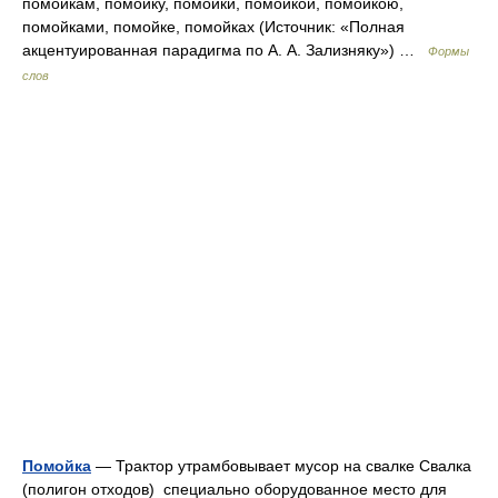
помойкам, помойку, помойки, помойкой, помойкою,
помойками, помойке, помойках (Источник: «Полная
акцентуированная парадигма по А. А. Зализняку») …
Формы
слов
Помойка
— Трактор утрамбовывает мусор на свалке Свалка
(полигон отходов) специально оборудованное место для