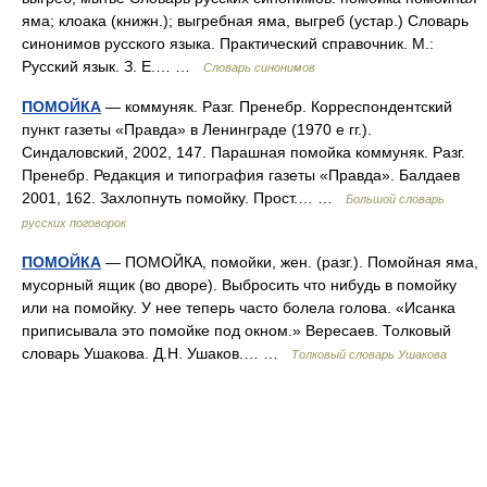
яма; клоака (книжн.); выгребная яма, выгреб (устар.) Словарь
синонимов русского языка. Практический справочник. М.:
Русский язык. З. Е.… …
Словарь синонимов
ПОМОЙКА
— коммуняк. Разг. Пренебр. Корреспондентский
пункт газеты «Правда» в Ленинграде (1970 е гг.).
Синдаловский, 2002, 147. Парашная помойка коммуняк. Разг.
Пренебр. Редакция и типография газеты «Правда». Балдаев
2001, 162. Захлопнуть помойку. Прост.… …
Большой словарь
русских поговорок
ПОМОЙКА
— ПОМОЙКА, помойки, жен. (разг.). Помойная яма,
мусорный ящик (во дворе). Выбросить что нибудь в помойку
или на помойку. У нее теперь часто болела голова. «Исанка
приписывала это помойке под окном.» Вересаев. Толковый
словарь Ушакова. Д.Н. Ушаков.… …
Толковый словарь Ушакова