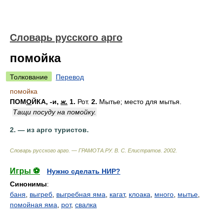
Словарь русского арго
помойка
Толкование
Перевод
помойка
ПОМ
О
ЙКА
, -и,
ж.
1.
Рот.
2.
Мытье; место для мытья.
Тащи посуду на помойку.
2. — из арго туристов.
Словарь русского арго. — ГРАМОТА.РУ
.
В. С. Елистратов
.
2002
.
Игры ⚽
Нужно сделать НИР?
Синонимы
:
баня
,
выгреб
,
выгребная яма
,
кагат
,
клоака
,
много
,
мытье
,
помойная яма
,
рот
,
свалка