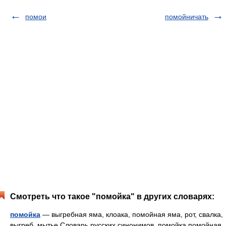
помои
помойничать
Смотреть что такое "помойка" в других словарях:
помойка
— выгребная яма, клоака, помойная яма, рот, свалка,
выгреб, мытье Словарь русских синонимов. помойка помойная